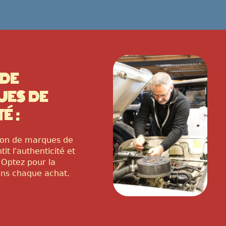
 DE
ES DE
TÉ
:
tion de marques de
tit l'authenticité et
. Optez pour la
ans chaque achat.