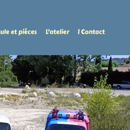
ule et piéces
L'atelier
| Contact