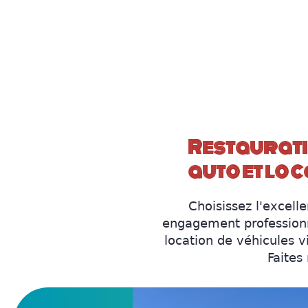
Restauratio
auto et loc
Choisissez l'excell
engagement professionne
location de véhicules v
Faites