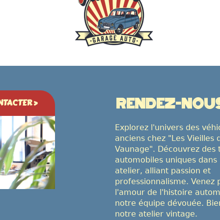
RENDEZ-NOUS 
TACTER >
Explorez l'univers des véhi
anciens chez "Les Vieilles 
Vaunage". Découvrez des 
automobiles uniques dans 
atelier, alliant passion et
professionnalisme. Venez 
l'amour de l'histoire auto
notre équipe dévouée. Bi
notre atelier vintage.