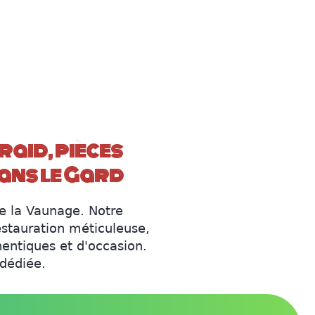
raid, pièces
dans le Gard
de la Vaunage. Notre
estauration méticuleuse,
hentiques et d'occasion.
 dédiée.