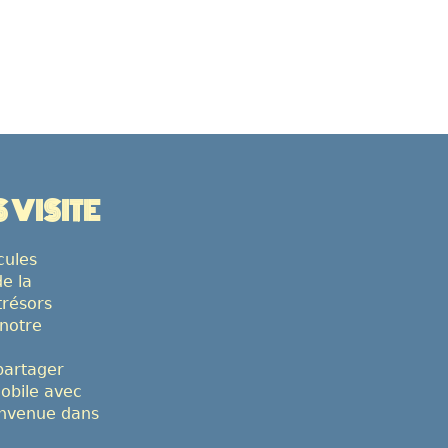
VISITE
cules
de la
trésors
notre
partager
mobile avec
envenue dans